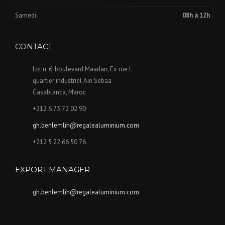
Samedi:
08h à 12h
CONTACT
Lot n' 6, boulevard Maadan, Ex rue L
quartier industriel Ain Sebaa
Casablanca, Maroc
+212 6 73 72 02 90
gh.benlemlih@regalealuminium.com
+212 5 22 66 50 76
EXPORT MANAGER
gh.benlemlih@regalealuminium.com