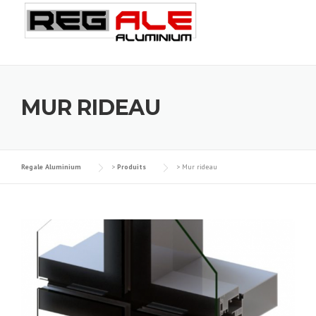
Skip
to
content
MUR RIDEAU
Regale Aluminium
>
Produits
>
Mur rideau