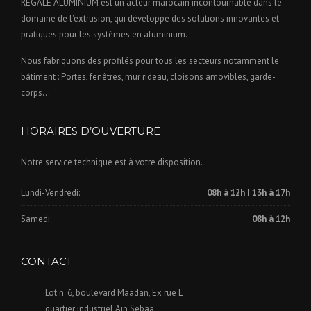
REGALE ALUMINIUM est un acteur marocain incontournable dans le
domaine de l'extrusion, qui développe des solutions innovantes et
pratiques pour les systèmes en aluminium.
Nous fabriquons des profilés pour tous les secteurs notamment le
bâtiment : Portes, fenêtres, mur rideau, cloisons amovibles, garde-
corps…
HORAIRES D’OUVERTURE
Notre service technique est à votre disposition.
Lundi-Vendredi:
08h à 12h | 13h à 17h
Samedi:
08h à 12h
CONTACT
Lot n' 6, boulevard Maadan, Ex rue L
quartier industriel Ain Sebaa