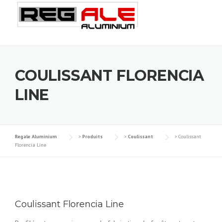
Skip
to
content
COULISSANT FLORENCIA
LINE
Regale Aluminium
>
Produits
>
Coulissant
>
Coulissant
Florencia Line
Coulissant Florencia Line