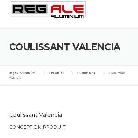
Skip
to
content
COULISSANT VALENCIA
Regale Aluminium
>
Produits
>
Coulissant
>
Coulissant
Valencia
Coulissant Valencia
CONCEPTION PRODUIT