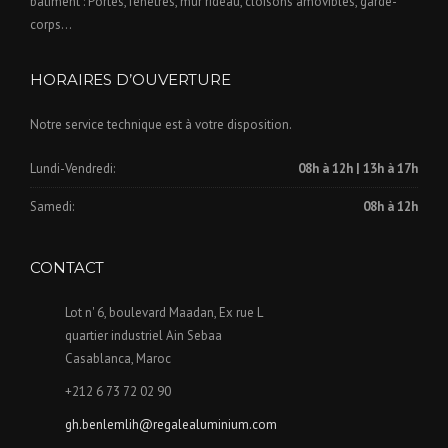
bâtiment : Portes, fenêtres, mur rideau, cloisons amovibles, garde-
corps…
HORAIRES D’OUVERTURE
Notre service technique est à votre disposition.
Lundi-Vendredi:
08h à 12h | 13h à 17h
Samedi:
08h à 12h
CONTACT
Lot n' 6, boulevard Maadan, Ex rue L
quartier industriel Ain Sebaa
Casablanca, Maroc
+212 6 73 72 02 90
gh.benlemlih@regalealuminium.com