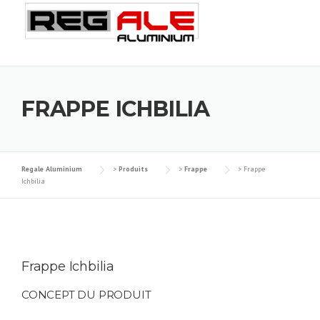
Skip
to
content
FRAPPE ICHBILIA
Regale Aluminium
>
Produits
>
Frappe
>
Frappe
Ichbilia
Frappe Ichbilia
CONCEPT DU PRODUIT